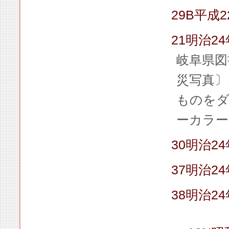
29B平成
21明治2
岐阜県図
災写真〕
ものをダ
ーカラー
30明治
37明治2
38明治2