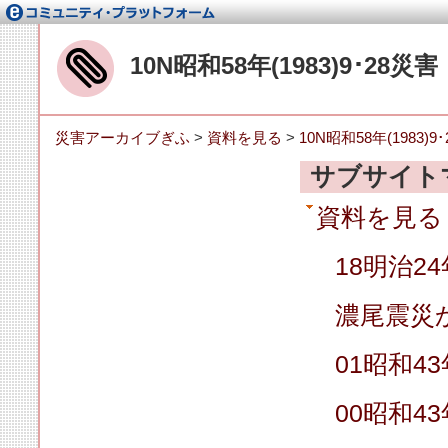
10N昭和58年(1983)9･28
災害アーカイブぎふ
>
資料を見る
>
10N昭和58年(1983
サブサイト
資料を見る
18明治2
濃尾震災
01昭和43
00昭和43