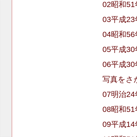
02昭和51
03平成2
04昭和5
05平成3
06平成3
写真をさ
07明治2
08昭和51
09平成1