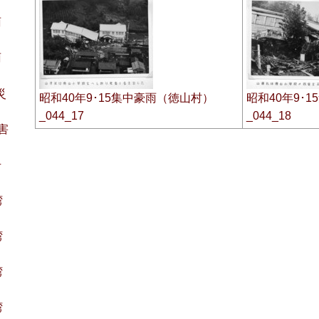
雨
雨
災
昭和40年9･15集中豪雨（徳山村）
昭和40年9･
_044_17
_044_18
水害
号
湾
湾
湾
湾