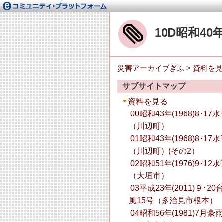
10D昭和40
災害アーカイブぎふ
>
資料を
サブサイトマップ
資料を見る
00昭和43年(1968)8･17
（川辺町）
01昭和43年(1968)8･17
（川辺町）(その2）
02昭和51年(1976)9･12
（大垣市）
03平成23年(2011)９･20
風15号（多治見市根本）
04昭和56年(1981)7月豪